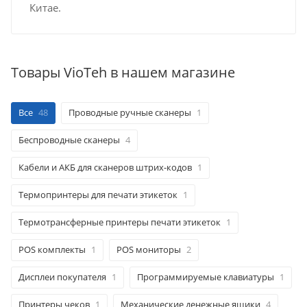
Китае.
Товары VioTeh в нашем магазине
Все
48
Проводные ручные сканеры
1
Беспроводные сканеры
4
Кабели и АКБ для сканеров штрих-кодов
1
Термопринтеры для печати этикеток
1
Термотрансферные принтеры печати этикеток
1
POS комплекты
1
POS мониторы
2
Дисплеи покупателя
1
Программируемые клавиатуры
1
Принтеры чеков
1
Механические денежные ящики
4