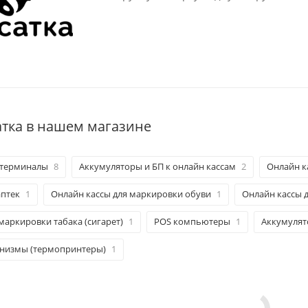
атка в нашем магазине
-терминалы
8
Аккумуляторы и БП к онлайн кассам
2
Онлайн к
аптек
1
Онлайн кассы для маркировки обуви
1
Онлайн кассы 
маркировки табака (сигарет)
1
POS компьютеры
1
Аккумуля
низмы (термопринтеры)
1