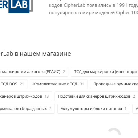
кодов CipherLab появились в 1991 год
популярных в мире моделей Cipher 10
erLab в нашем магазине
я маркировки алкоголя (ЕГАИС)
2
ТСД для маркировки (инвентариз
ТСД DOS
21
Комплектующие к ТСД
31
Проводные ручные ск
сканеров штрих-кодов
13
Подставки для сканеров штрих-кодов
2
рминалов сбора данных
2
Аккумуляторы и блоки питания
1