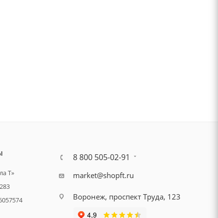
Ы
8 800 505-02-91
а Т»
market@shopft.ru
283
Воронеж, проспект Труда, 123
6057574