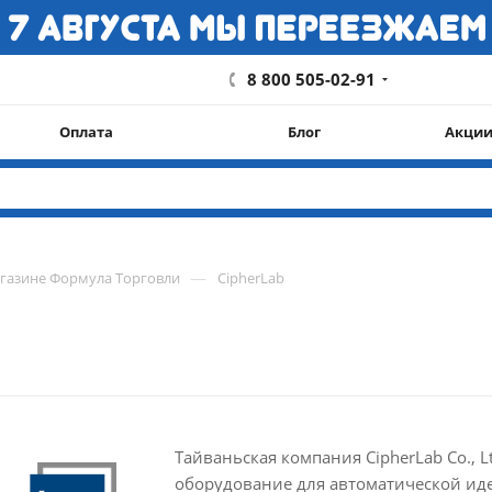
8 800 505-02-91
Оплата
Блог
Акци
—
агазине Формула Торговли
CipherLab
Тайваньская компания CipherLab Co., L
оборудование для автоматической ид