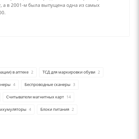
у, а в 2001-м была выпущена одна из самых
00.
ации) в аптеке
2
ТСД для маркировки обуви
2
анеры
4
Беспроводные сканеры
3
Считыватели магнитных карт
14
Аккумуляторы
4
Блоки питания
2