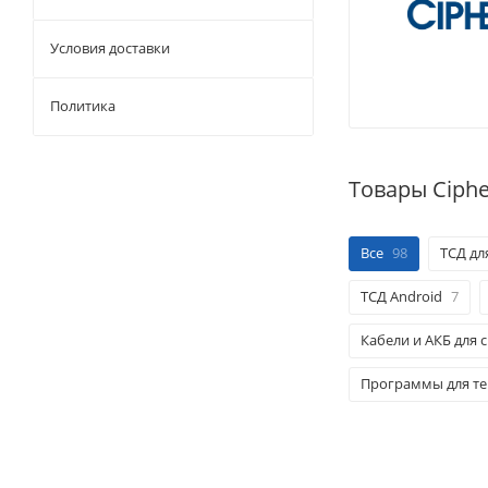
Условия доставки
Политика
Товары Ciph
Все
98
ТСД дл
ТСД Android
7
Кабели и АКБ для 
Программы для те